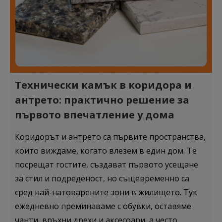
Технически камък в коридора и
антрето: практично решение за
първото впечатление у дома
Коридорът и антрето са първите пространства,
които виждаме, когато влезем в един дом. Те
посрещат гостите, създават първото усещане
за стил и подреденост, но същевременно са
сред най-натоварените зони в жилището. Тук
ежедневно преминаваме с обувки, оставяме
чанти, връхни дрехи и аксесоари, а често