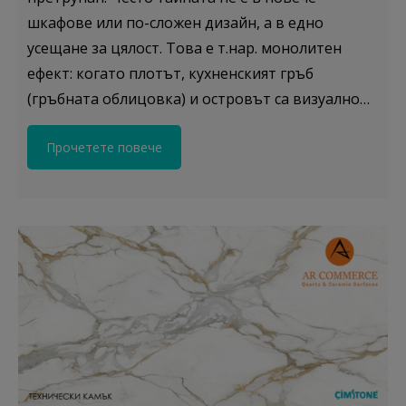
шкафове или по-сложен дизайн, а в едно
усещане за цялост. Това е т.нар. монолитен
ефект: когато плотът, кухненският гръб
(гръбната облицовка) и островът са визуално…
Прочетете повече