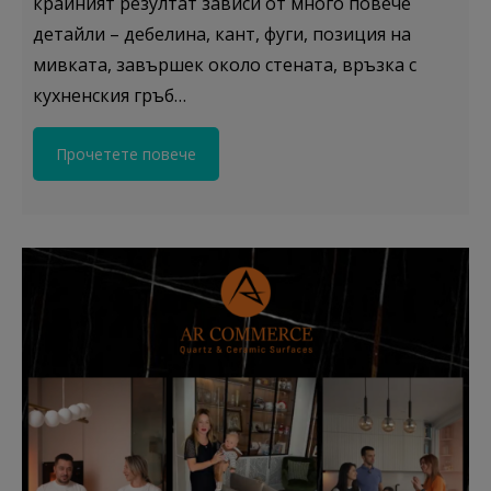
крайният резултат зависи от много повече
детайли – дебелина, кант, фуги, позиция на
мивката, завършек около стената, връзка с
кухненския гръб…
Прочетете повече