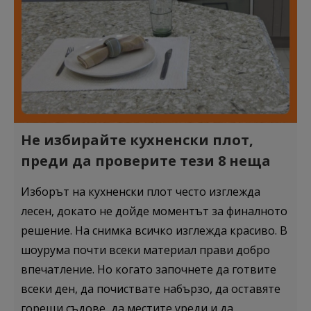
Не избирайте кухненски плот,
преди да проверите тези 8 неща
Изборът на кухненски плот често изглежда
лесен, докато не дойде моментът за финалното
решение. На снимка всичко изглежда красиво. В
шоурума почти всеки материал прави добро
впечатление. Но когато започнете да готвите
всеки ден, да почиствате набързо, да оставяте
горещи съдове, да местите уреди и да