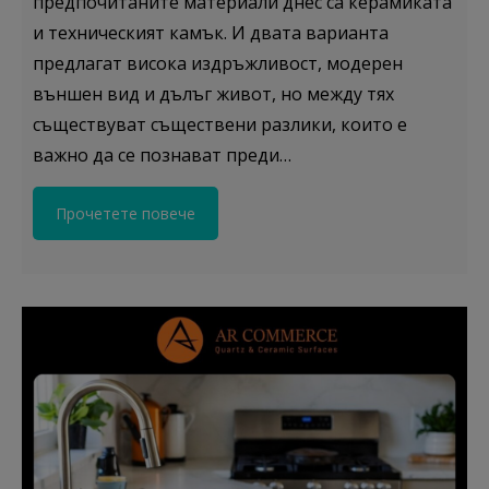
предпочитаните материали днес са керамиката
и техническият камък. И двата варианта
предлагат висока издръжливост, модерен
външен вид и дълъг живот, но между тях
съществуват съществени разлики, които е
важно да се познават преди…
Прочетете повече