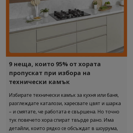
9 неща, които 95% от хората
пропускат при избора на
технически камък
Избирате технически камък за кухня или баня,
разглеждате каталози, харесвате цвят и шарка
– и смятате, че работата е свършена. Но точно
тук повечето хора спират твърде рано. Има
детайли, които рядко се обсъждат в шоурума,