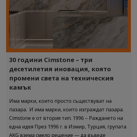
30 години Cimstone – три
десетилетия иновация, която
промени света на техническия
камък
Има марки, които просто съществуват на
пазара. И има марки, които изграждат пазара.
Cimstone е от втория тип. 1996 – Раждането на
една идея През 1996 г. в Измир, Турция, групата
AKG взема смело решение — да въведе