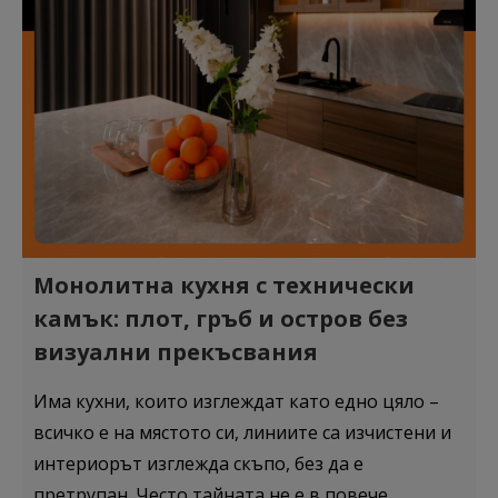
Монолитна кухня с технически
камък: плот, гръб и остров без
визуални прекъсвания
Има кухни, които изглеждат като едно цяло –
всичко е на мястото си, линиите са изчистени и
интериорът изглежда скъпо, без да е
претрупан. Често тайната не е в повече