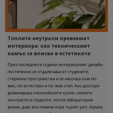
посетителите взаимодействат с тях, като събират и
анализират информация по анонимен начин.
Покажи “бисквитките”
Топлите неутрали превземат
Маркетинг
интериора: как техническият
Тези бисквитки се използват за проследяване на
камък се вписва в естетиката
посетителите в различните уебсайтове с цел
показване на персонализирани и ангажиращи
През последните години интериорният дизайн
реклами.
постепенно се отдалечава от студените,
стерилни пространства и се насочва към по-
Покажи “бисквитките”
мек, по-естествен и по-жив стил. Ако доскоро
доминираха снежнобелите кухни, силните
контрасти и гладките, почти лабораторни
визии, днес все повече хора търсят уют, баланс