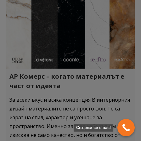
АР Комерс – когато материалът е
част от идеята
За всеки вкус и всяка концепция В интериорния
дизайн материалите не са просто фон. Те са
израз на стил, характер и усещане за
пространство. Именно затова изборът им
Свържи се с нас!
изисква не само качество, но и богатство от