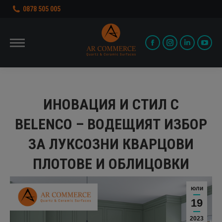
0878 505 005
Facebook
Instagram
Linkedin
You
page
page
page
pag
opens
opens
opens
ope
in
in
in
in
ИНОВАЦИЯ И СТИЛ С
new
new
new
new
BELENCO – ВОДЕЩИЯТ ИЗБОР
window
window
window
win
ЗА ЛУКСОЗНИ КВАРЦОВИ
ПЛОТОВЕ И ОБЛИЦОВКИ
юли
19
2023