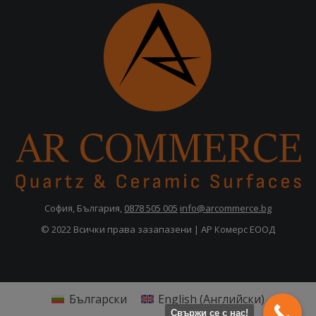
София, България,
0878 505 005
info@arcommerce.bg
© 2022 Всички права зазапазени | АР Комерс ЕООД
Български
English
(
Английски
)
Свържи се с нас!