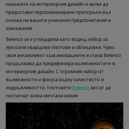
нюансите на интериорния дизайн и може да
предостави персонализирани препоръки въз
основа на вашите уникални предпочитания и
изисквания.
Belenco се е утвърдила като водещ избор за
луксозни кварцови плотове и облицовки. Чрез
своя ангажимент към иновациите и стила Belenco
продължава да предефинира възможностите в
интериорния дизайн. С огромния набор от
възможности и фокуса върху качеството и
издръжливостта, плотовете
Belenco
могат да
постигнат всяка мечтана визия.