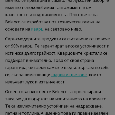
Belenco се превърна в символ на луксозен избор, е
именно непоколебимият ангажимент към
качеството и издръжливостта. Плотовете на
Belenco се изработват от технически камък на
основата на
кварц
на световно ниво.
Свръхмодерните продукти са съставени от повече
от 90% кварц. Те гарантират висока устойчивост и
истинска дълготрайност. Кварцовите кристали се
подбират внимателно. Това от своя страна
гарантира, че всеки камък е шедьовър сам по себе
си, със зашеметяващи
шарки и цветове
, които
излъчват лукс и изтънченост.
Освен това плотовете Belenco са проектирани
така, че да издържат на изпитанието на времето.
Те са изключително устойчиви на надраскване,
петна и топлина. А именно това ги прави идеален