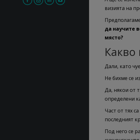
Facebook
Instagram
Linkedin
YouTube
визията на п
page
page
page
page
Предполагаме
opens
opens
opens
opens
да научите в
in
in
in
in
място?
new
new
new
new
Какво
window
window
window
window
Дали, като чу
Не бихме се и
Да, някои от 
определени к
Част от тях с
последният к
Под него се р