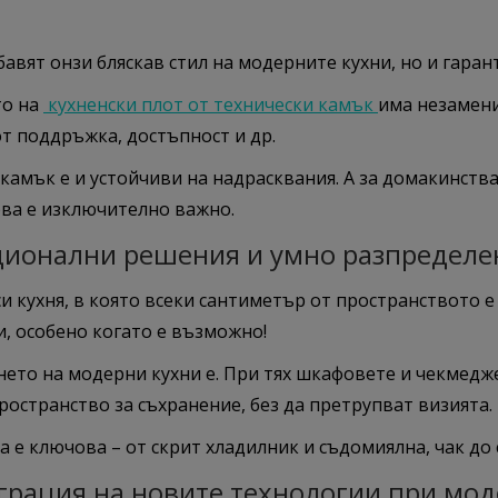
Покажи “бисквитките”
бавят онзи бляскав стил на модерните кухни, но и гара
Маркетинг
то на
кухненски плот от технически камък
има незамени
т поддръжка, достъпност и др.
Тези бисквитки се използват за проследяване на посетителите в
различните уебсайтове с цел показване на персонализирани и
 камък
е и устойчиви на надрасквания. А за домакинств
ангажиращи реклами.
ова е изключително важно.
ионални решения и умно разпределе
Покажи “бисквитките”
и кухня, в която всеки сантиметър от пространството 
и, особено когато е възможно!
нето на модерни кухни е. При тях шкафовете и чекмедже
остранство за съхранение, без да претрупват визията.
 е ключова – от скрит хладилник и съдомиялна, чак до с
грация на новите технологии при мод