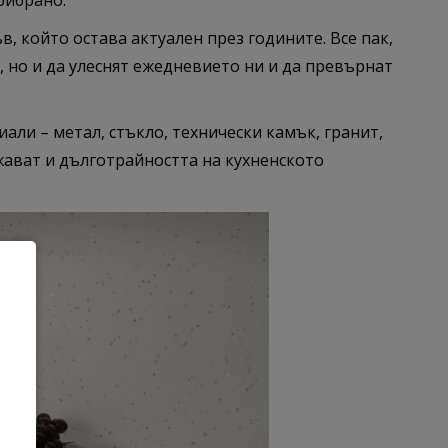
прибрано.
, който остава актуален през годините. Все пак,
, но и да улеснят ежедневието ни и да превърнат
али – метал, стъкло, технически камък, гранит,
лжават и дълготрайността на кухненското