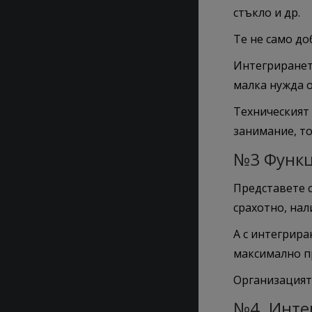
стъкло и др.
Те не само до
Интегриране
малка нужда о
Техническият
занимание, т
№3 Функц
Представете с
срахотно, нал
А с интегрира
максимално пр
Организацията
№4. Инте