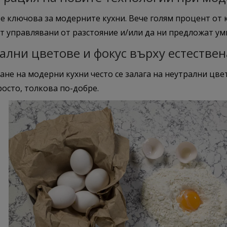
е ключова за модерните кухни. Вече голям процент от ку
т управлявани от разстояние и/или да ни предложат у
ални цветове и фокус върху естествен
не на модерни кухни често се залага на неутрални цвет
осто, толкова по-добре.