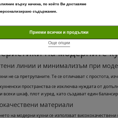
влияние върху начина, по който Ви доставяме
персонализирано съдържание.
Задължителни "бисквитки"
и кухни включват и различни иновации, които ни поз
о, независимо от неговия размер.
Задължителните "бисквитки" осигуряват основните функции на
Приеми всички и продължи
уебсайта, като например навигацията на страниците и достъпа до
 редове ще дадем повече подробности за характеристи
Още опции
защитени зони. Без тези бисквитки уебсайтът не може да
теристики на модерните к
функционира правилно.
тени линии и минимализъм при моде
Покажи “бисквитките”
ни не са претрупаните. Те се отличават с простота, и
Анализ и статистика
кухненски пространства се изключва нуждата от допъл
и всеки шкаф, плот и уред, като създават един баланси
Бисквитките за статистика помагат на собствениците на уебсайтове
да разберат как посетителите взаимодействат с тях, като събират и
окачествени материали
анализират информация по анонимен начин.
нето на модерни кухни се използват висококачествени 