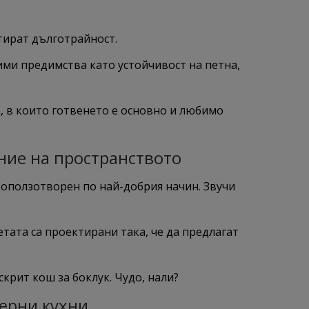
нтират дълготрайност.
ми предимства като устойчивост на петна,
а, в които готвенето е основно и любимо
ние на пространството
е оползотворен по най-добрия начин. Звучи
тата са проектирани така, че да предлагат
крит кош за боклук. Чудо, нали?
ерни кухни