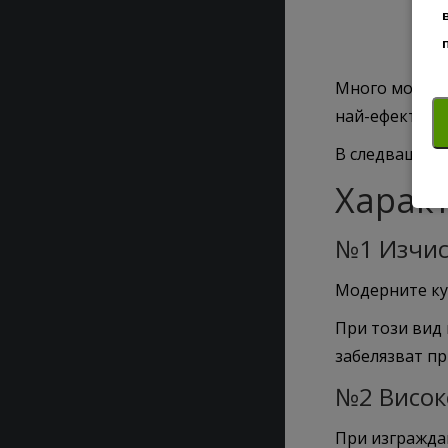
Много модерн
най-ефективн
В следващите
Харак
№1 Изчис
Модерните кух
При този вид 
забелязват пр
№2 Висок
При изгражда