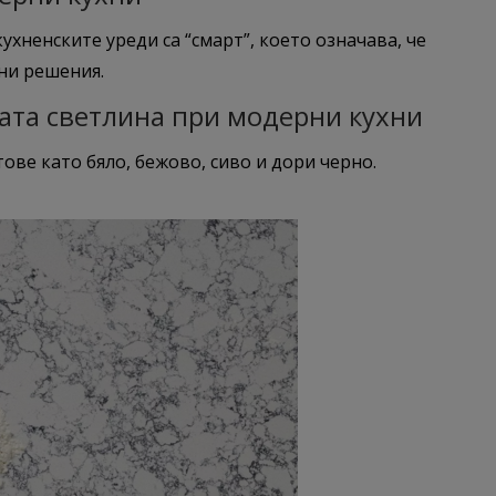
хненските уреди са “смарт”, което означава, че
мни решения.
ата светлина при модерни кухни
ове като бяло, бежово, сиво и дори черно.