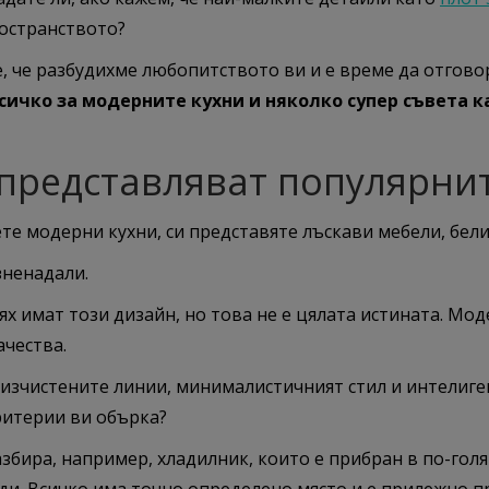
ространството?
, че разбудихме любопитството ви и е време да отгово
сичко за модерните кухни и няколко супер съвета к
 представляват популярни
ете модерни кухни, си представяте лъскави мебели, бели 
зненадали.
тях имат този дизайн, но това не е цялата истината. Мо
ачества.
а изчистените линии, минималистичният стил и интелиг
ритерии ви обърка?
азбира, например, хладилник, които е прибран в по-гол