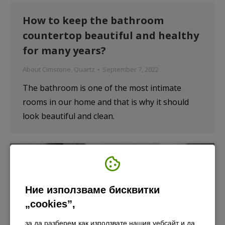
How to keep the bathroom
countertop beautiful and healthy
for many years?
About Cimstone
,
Quartz
September 7, 2022
The bathroom is one of the most intimate
rooms in our home and that is why it should
look beautiful and clean.
Ние използваме бисквитки
„cookies”,
за да разберем как използвате нашия уебсайт и да