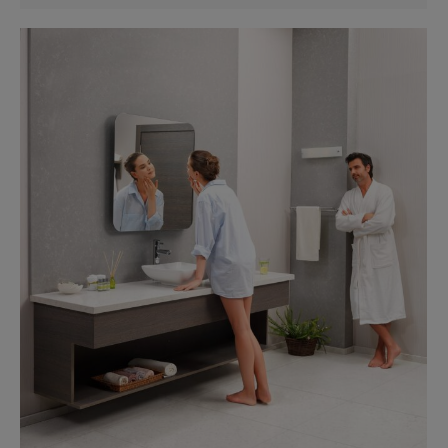
Бисквитките за статистика помагат на
собствениците на уебсайтове да разберат как
посетителите взаимодействат с тях, като събират и
анализират информация по анонимен начин.
Покажи “бисквитките”
Маркетинг
Тези бисквитки се използват за проследяване на
посетителите в различните уебсайтове с цел
показване на персонализирани и ангажиращи
реклами.
Покажи “бисквитките”