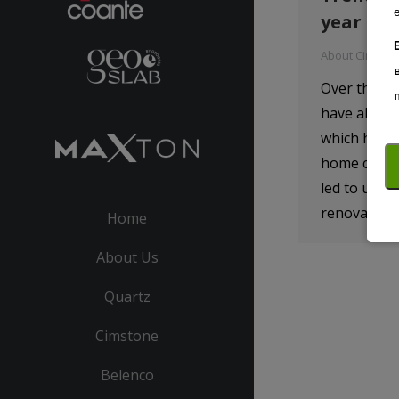
year
About Cimsto
Over the pa
have all sp
which has 
home comfo
led to unde
renovations
Home
About Us
Quartz
Cimstone
Belenco