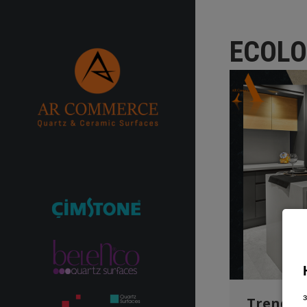
ECOL
Trends k