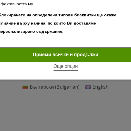
ефективността му.
Блокирането на определени типове бисквитки ще окаже
ne
February 24, 2022
влияние върху начина, по който Ви доставяме
st two years or so, we
персонализирано съдържание.
ent more time at home,
Задължителни "бисквитки"
made us think about
rt and coziness and
Задължителните "бисквитки" осигуряват основните функции на
Приеми всички и продължи
rtaking more
уебсайта, като например навигацията на страниците и достъпа до
Още опции
 and interior changes.
защитени зони. Без тези бисквитки уебсайтът не може да
функционира правилно.
Български
(
Bulgarian
)
English
Покажи “бисквитките”
Анализ и статистика
Бисквитките за статистика помагат на собствениците на уебсайтове