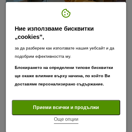
Ние използваме бисквитки
„cookies”,
за да разберем как използвате нашия уебсайт и да
подобрим ефективността му.
Блокирането на определени типове бисквитки
ще окаже влияние върху начина, по който Ви
доставяме персонализирано съдържание.
Задължителни "бисквитки"
Задължителните "бисквитки" осигуряват основните
Приеми всички и продължи
функции на уебсайта, като например навигацията
Още опции
на страниците и достъпа до защитени зони. Без
Hotel Bulgaria in the town of.
тези бисквитки уебсайтът не може да функционира