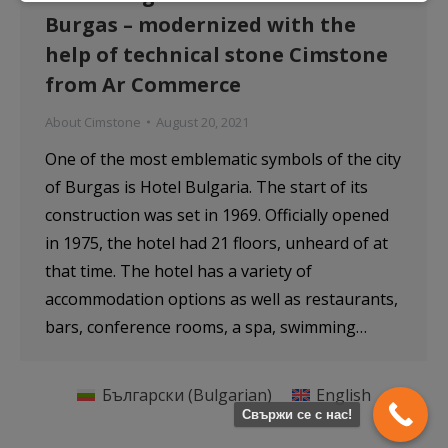
Burgas – modernized with the
правилно.
help of technical stone Cimstone
Покажи “бисквитките”
from Ar Commerce
About Cimstone
August 20, 2021
Анализ и статистика
One of the most emblematic symbols of the city
Бисквитките за статистика помагат на
of Burgas is Hotel Bulgaria. The start of its
собствениците на уебсайтове да разберат как
construction was set in 1969. Officially opened
посетителите взаимодействат с тях, като събират и
in 1975, the hotel had 21 floors, unheard of at
анализират информация по анонимен начин.
that time. The hotel has a variety of
accommodation options as well as restaurants,
Покажи “бисквитките”
bars, conference rooms, a spa, swimming…
Маркетинг
Български
(
Bulgarian
)
English
Свържи се с нас!
Тези бисквитки се използват за проследяване на
посетителите в различните уебсайтове с цел