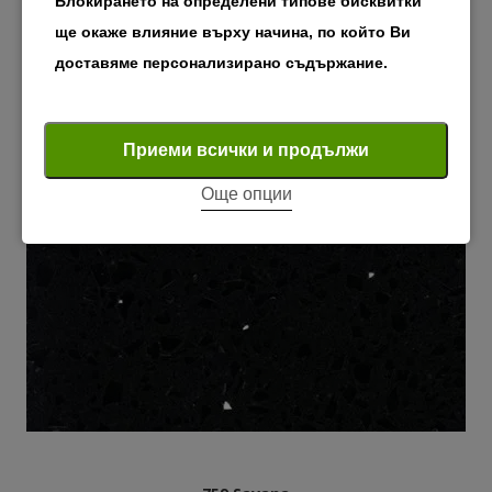
Блокирането на определени типове бисквитки
ще окаже влияние върху начина, по който Ви
доставяме персонализирано съдържание.
Задължителни "бисквитки"
Задължителните "бисквитки" осигуряват основните
Приеми всички и продължи
функции на уебсайта, като например навигацията
Още опции
на страниците и достъпа до защитени зони. Без
тези бисквитки уебсайтът не може да функционира
правилно.
Покажи “бисквитките”
Анализ и статистика
Бисквитките за статистика помагат на
собствениците на уебсайтове да разберат как