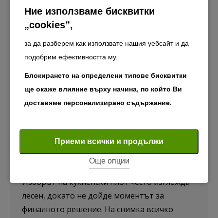
Ние използваме бисквитки
„cookies”,
за да разберем как използвате нашия уебсайт и да
подобрим ефективността му.
Блокирането на определени типове бисквитки
ще окаже влияние върху начина, по който Ви
доставяме персонализирано съдържание.
Не избирайте кухненски плот,
Задължителни "бисквитки"
преди да проверите тези 8
Задължителните "бисквитки" осигуряват основните
Приеми всички и продължи
неща
функции на уебсайта, като например навигацията
Още опции
Дизайн
април 21, 2026
на страниците и достъпа до защитени зони. Без
тези бисквитки уебсайтът не може да функционира
Изборът на кухненски плот често изглежда
правилно.
лесен, докато не дойде моментът за
финалното решение. На снимка всичко
Покажи “бисквитките”