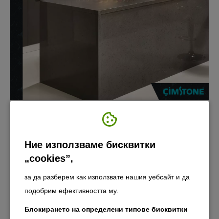
Тенденции в интериора при
обзавеждането през 2024
Ние използваме бисквитки
година
„cookies”,
За Cimstone
август 2, 2022
за да разберем как използвате нашия уебсайт и да
Всяка нова година ни дава нова
подобрим ефективността му.
възможност да преосмислим
обзавеждането и да създадем повече
Блокирането на определени типове бисквитки